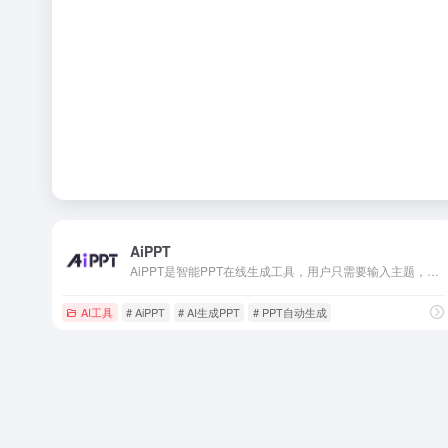
AiPPT
AiPPT是智能PPT在线生成工具，用户只需要输入主题，AI即可一键生成高质量PPT。它支持在线自定义编辑和文档导入生成，配置超10万+定制级PPT模板及素材。
AI工具
# AiPPT
# AI生成PPT
# PPT自动生成