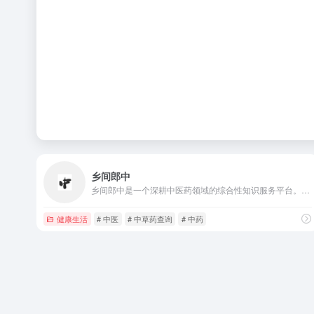
乡间郎中
乡间郎中是一个深耕中医药领域的综合性知识服务平台。它以弘扬中华传统医学文化为核心，致力于将深奥的中医理论转化为通俗易懂的生活常识。
健康生活
# 中医
# 中草药查询
# 中药