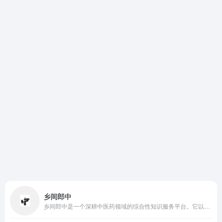
乡间郎中
乡间郎中是一个深耕中医药领域的综合性知识服务平台。它以弘扬中华传统医学文化为核心，致力于将深奥的中医理论转化为通俗易懂的生活常识。