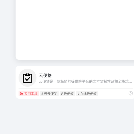
云便签
云便签是一款极简的提供跨平台的文本复制粘贴和全格式文件传送的在线工具，操作简单，让数据传送更简单。
实用工具
# 云云便签
# 云便签
# 在线云便签