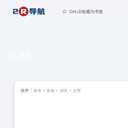
Ctrl+D收藏为书签
云云便签
共 1 篇网址
排序
发布
更新
浏览
点赞