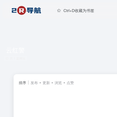
Ctrl+D收藏为书签
云红警
共 1 篇网址
排序
发布
更新
浏览
点赞