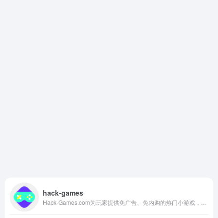
hack-games
Hack-Games.com为玩家提供免广告、免内购的热门小游戏，收录抖音、快手、微信小游戏，支持手机和PC端直接游玩。无需等待广告，轻松解锁道具与剧情，畅玩最火的中文小游戏。