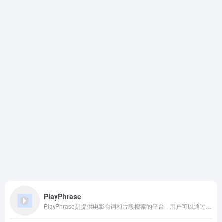
PlayPhrase
PlayPhrase是提供电影台词和片段搜索的平台，用户可以通过输入特定台词或短语，快速查找相关电影片段，并支持在线播放与下载。