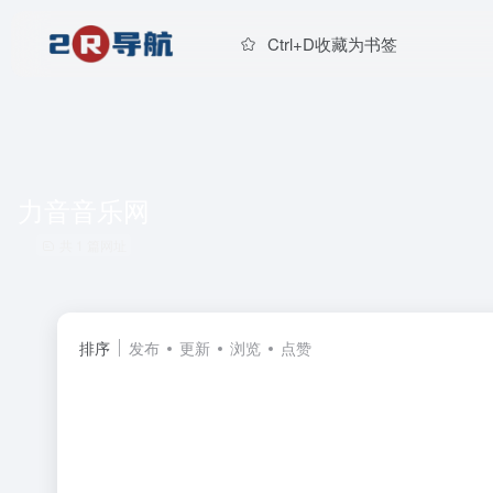
Ctrl+D收藏为书签
力音音乐网
共 1 篇网址
排序
发布
更新
浏览
点赞