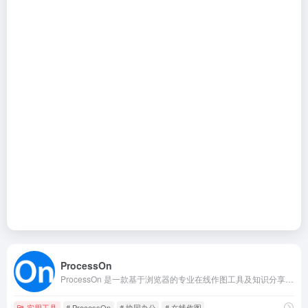
ProcessOn
ProcessOn 是一款基于浏览器的专业在线作图工具及知识分享社区。它无需下载安装，通过浏览器即可实现在线绘制流程图、思维导图、原型图、UML、网络拓扑图等多种专业图形。
实用工具
# ProcessOn
# 协同办公
# 在线作图