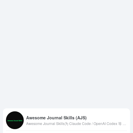
Awesome Journal Skills (AJS)
Awesome Journal Skills为 Claude Code / OpenAI Codex 等 AI 编程代理打造的期刊特定技能包集合。覆盖 AER、QJE、Nature、Cell、《管理世界》、《经济研究》等 200+ 主流中外期刊。