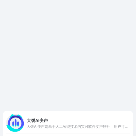
大饼AI变声
大饼AI变声是基于人工智能技术的实时软件变声软件，用户可以用软件变换多种不同的声音，适用于游戏、社交直播、元宇宙、广告营销和影视动画等多种场景。