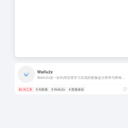
Waifu2x
Waifu2x是一款利用深度学习实现的图像超分辨率与降噪系统。最初专为动漫、漫画等线条鲜明的画面设计，随后逐步扩展到照片、插画、游戏截图乃至老旧扫描件等多种场景。
AI工具
# AI图像
# Waifu2x
# 图像修改