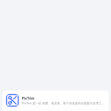
PixTrim
PixTrim 是一款 免费、免安装、基于浏览器的在线图片处理工具，专为快速、无损地完成图片尺寸调整、裁剪、压缩、格式转换等常见需求而设计。