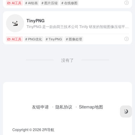
AI工具
# AI绘画
# 图片压缩
# 在线修图
TinyPNG
TinyPNG 是一款由荷兰技术公司 Tinify 研发的智能图像压缩平台。它最初以压缩 PNG 文件成名，如今已演变为支持 WebP、JPEG、AVIF 等多种现代图像格式的综合性优化解决方案。
AI工具
# PNG优化
# TinyPNG
# 图像处理
没有了
友链申请
隐私协议
Sitemap地图
Copyright © 2026
2R导航