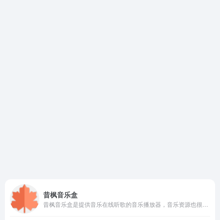
昔枫音乐盒
昔枫音乐盒是提供音乐在线听歌的音乐播放器，音乐资源也很多，支持在线播放、搜索、收藏、导入音乐APP歌单、自建歌单、歌单推荐/分类等功能。