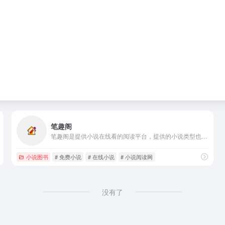
笔趣阁
笔趣阁是提供小说在线看的阅读平台，提供的小说类型也是多种多样，如玄幻小说、仙侠小说、都市生活、穿越小说、游戏小说、科幻小说等，满足不同用户的需求。
小说图书
# 免费小说
# 在线小说
# 小说阅读网
没有了