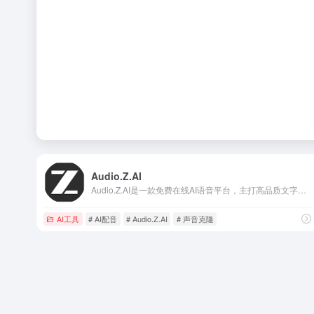
Audio.Z.AI
Audio.Z.AI是一款免费在线AI语音平台，主打高品质文字转语音（TTS）和声音克隆功能。用户只需上传几秒音频样本，就能快速克隆出高度相似的AI声音，随后输入任意文字即可生成自然流畅的语音输出。
AI工具
# AI配音
# Audio.Z.AI
# 声音克隆