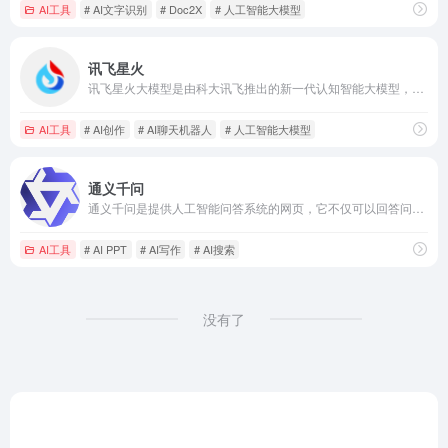
AI工具
# AI文字识别
# Doc2X
# 人工智能大模型
讯飞星火
讯飞星火大模型是由科大讯飞推出的新一代认知智能大模型，拥有跨领域的知识和语言理解能力，能够基于自然对话方式理解与执行任务，提供语言理解、知识问答、逻辑推理、数学题解答、代码理解与编写等多种能力。
AI工具
# AI创作
# AI聊天机器人
# 人工智能大模型
通义千问
通义千问是提供人工智能问答系统的网页，它不仅可以回答问题、撰写代码、生成文本，还能进行跨语言翻译、文档归纳、PPT创作等多种功能，适用于学习、工作、生活等多个领域。
AI工具
# AI PPT
# AI写作
# AI搜索
没有了