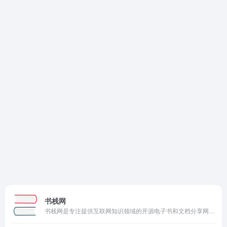
书栈网
书栈网是专注提供互联网知识领域的开源电子书和文档分享网站，提供丰富的开发文档、使用手册、前端后端库等资源，并按类别详细分类，支持在线阅读和多种格式下载，如PDF、MOBI、EPUB等。