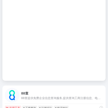
88查
88查提供免费企业信息查询服务,提供查询工商注册信息、电话邮箱、公司地址、经营风险、控股持股、发展动态、财务状况、股东法人高管、商标专利、品牌项目、竞品信息、融资
实用工具
# 工商查询
# 法律诉讼
# 电话地址