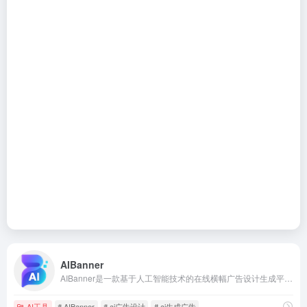
AIBanner
AIBanner是一款基于人工智能技术的在线横幅广告设计生成平台。它致力于帮助市场营销人员、创业者和企业主等用户，在无需专业设计经验的前提下，快速生成符合品牌风格的、专业级广告横幅。
AI工具
# AIBanner
# ai广告设计
# ai生成广告