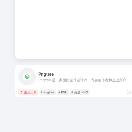
Pngtree
Pngtree 是一家面向全球设计师、内容创作者和企业用户的在线素材平台，致力于让设计变得更高效、更便捷。平台聚合了海量 PNG、矢量图、PSD、背景图和插画等资源，广泛服务于广告、网页、电商、印刷和社交媒体等多个创作场景。
图片工具
# Pngtree
# PSD
# 海量 PNG