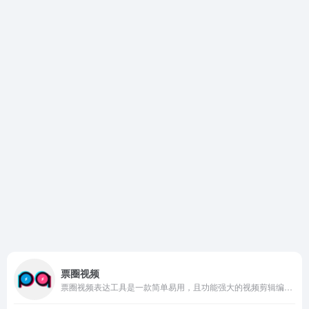
票圈视频
票圈视频表达工具是一款简单易用，且功能强大的视频剪辑编辑软件，视频支持快速合并，文字语音智能朗读，自动智能匹配素材。