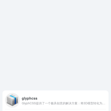
glyphcss
GlyphCSS提供了一个极具创意的解决方案：将3D模型转化为ASCII艺术，并以纯文本形式渲染在单个``标签中，实现浏览器、React、Vue乃至终端的跨平台呈现。