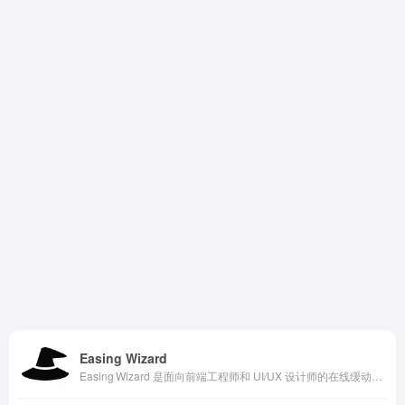
Easing Wizard
Easing Wizard 是面向前端工程师和 UI/UX 设计师的在线缓动函数编辑平台，专注于简化 C55 动画中的 easing 曲线创建与调试。