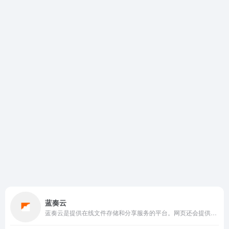
蓝奏云
蓝奏云是提供在线文件存储和分享服务的平台。网页还会提供不限量的存储空间和不限速的下载，但上传会有大小限制为100MB。