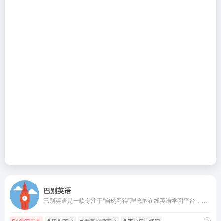
巴别英语
巴别英语是一款专注于“自然习得”理念的在线英语学习平台，凭借海量美剧、TED 演讲等真实语料，将娱乐与学习无缝融合，为用户提供高效、轻松的语言提升路径。
学习工具
# 巴别英语
# 看美剧学英语
# 英语口语练习