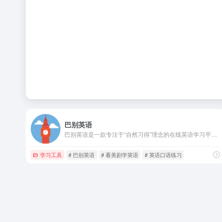
巴别英语
巴别英语是一款专注于“自然习得”理念的在线英语学习平台，凭借海量美剧、TED 演讲等真实语料，将娱乐与学习无缝融合，为用户提供高效、轻松的语言提升路径。
学习工具
# 巴别英语
# 看美剧学英语
# 英语口语练习