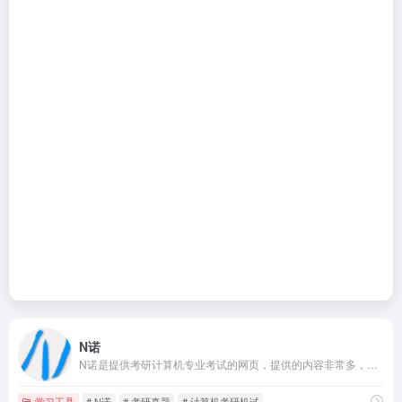
N诺
N诺是提供考研计算机专业考试的网页，提供的内容非常多，覆盖大量名校的考研经验、机试题库、真题资料，如清华大学、北京大学、上海交通大学、浙江大学、复旦大学等，内容覆盖广泛，适合不同地区的考生。
学习工具
# N诺
# 考研真题
# 计算机考研机试