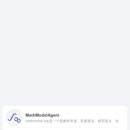
MathModelAgent
mathmodel.top是一个集教程资源、竞赛资讯、模型算法、论文模版以及在线工具于一体的数学建模综合门户网站。