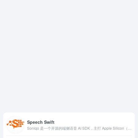
Speech Swift
Soniqo 是一个开源的端侧语音 AI SDK，主打 Apple Silicon（M1/M2/M3/M4），支持在 Mac 和 iOS 设备上完全本地运行语音识别、合成与理解任务，无需连接云端、无需 API 密钥，且数据保留在设备端。