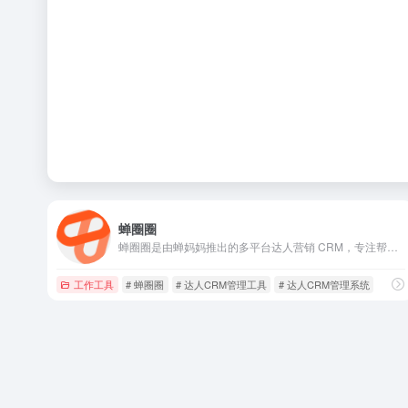
蝉圈圈
蝉圈圈是由蝉妈妈推出的多平台达人营销 CRM，专注帮品牌“找达人、管合作、算业绩”。
工作工具
# 蝉圈圈
# 达人CRM管理工具
# 达人CRM管理系统