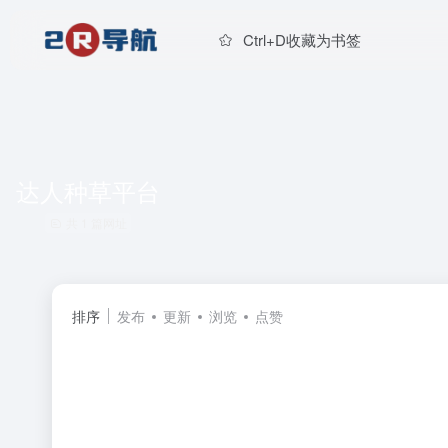
Ctrl+D收藏为书签
达人种草平台
共 1 篇网址
排序
发布
更新
浏览
点赞