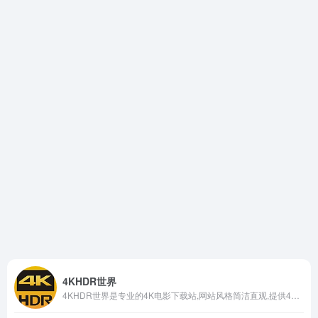
4KHDR世界
4KHDR世界是专业的4K电影下载站,网站风格简洁直观,提供4K蓝光原盘HDR杜比视界电影、美剧、纪录片、动画片资源,坚持每天更新,第一时间分享磁力链接支持迅雷高速下载。