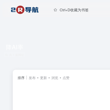
Ctrl+D收藏为书签
降AI率
共 1 篇网址
排序
发布
更新
浏览
点赞