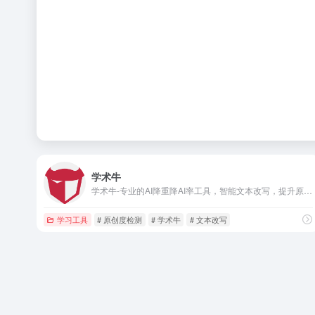
学术牛
学术牛-专业的AI降重降AI率工具，智能文本改写，提升原创度，适用于学术论文、文章创作等场景。快速、准确、安全的文本处理服务。
学习工具
# 原创度检测
# 学术牛
# 文本改写