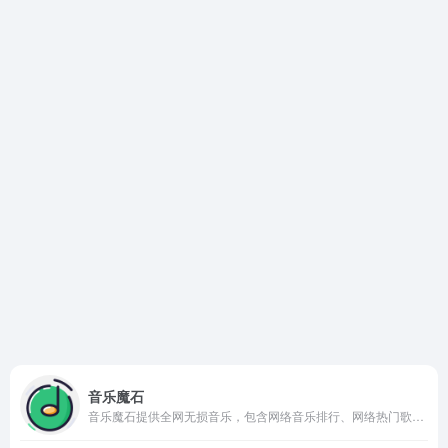
音乐魔石
音乐魔石提供全网无损音乐，包含网络音乐排行、网络热门歌曲、非主流音乐、经典老歌、劲舞团歌曲、搞笑歌曲、儿童歌曲、网络歌曲等，收录了网上最新歌曲和流行音乐。