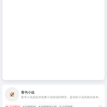
香书小说
香书小说是提供免费小说阅读的网页，提供的小说风格也各种各样，如玄幻、都市、穿越、网游等，用户都可以在网页搜索并且在线直接阅读。
小说图书
# 在线阅读
# 在线阅读小说
# 小说资源