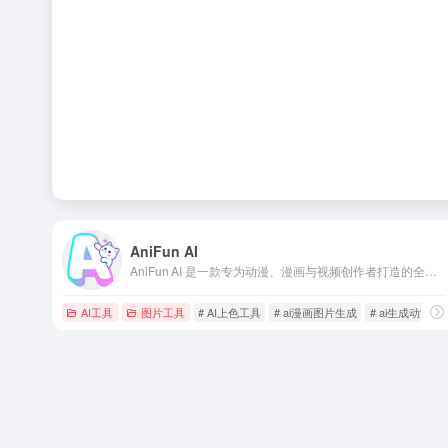
AniFun AI
AniFun AI 是一款专为动漫、漫画与视频创作者打造的全功能 AI 创作平台，凭借“一键生成”式的操作体验，帮助用户在几分钟内完成从角色设定到完整漫画页、动画短片的全流程创作。
AI工具
图片工具
# AI上色工具
# ai漫画图片生成
# ai生成动漫