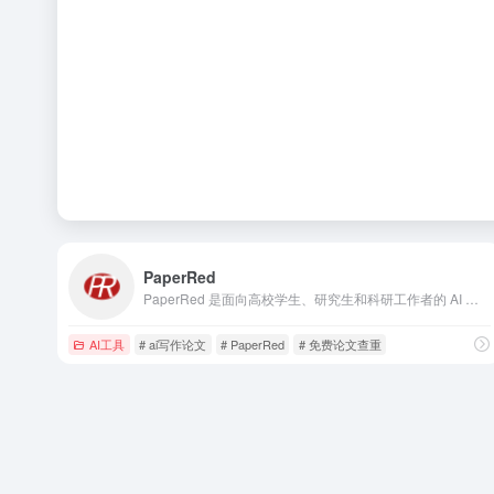
PaperRed
PaperRed 是面向高校学生、研究生和科研工作者的 AI 论文写作与查重/降重平台，提供从稿件起草到查重、降重、答辩材料全流程的学术支持。
AI工具
# ai写作论文
# PaperRed
# 免费论文查重