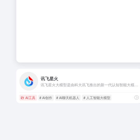
讯飞星火
讯飞星火大模型是由科大讯飞推出的新一代认知智能大模型，拥有跨领域的知识和语言理解能力，能够基于自然对话方式理解与执行任务，提供语言理解、知识问答、逻辑推理、数学题解答、代码理解与编写等多种能力。
AI工具
# AI创作
# AI聊天机器人
# 人工智能大模型