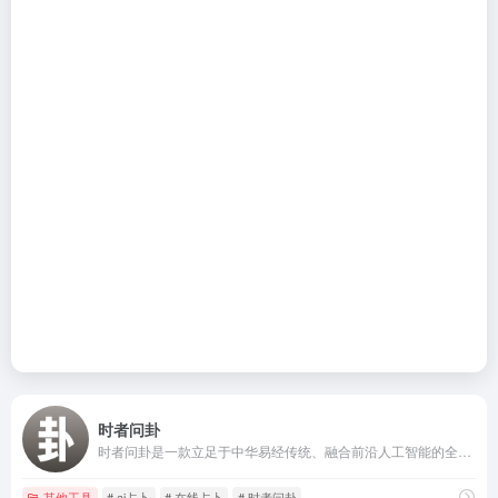
时者问卦
时者问卦是一款立足于中华易经传统、融合前沿人工智能的全新占卜平台。
其他工具
# ai占卜
# 在线占卜
# 时者问卦