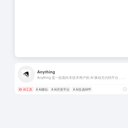
Anything
Anything 是一款面向非技术用户的 AI 驱动无代码平台，帮助创业者、设计师和产品经理在无需编写代码的情况下快速创建 Web 与移动应用。
AI工具
# AI建站
# AI开发平台
# AI生成APP