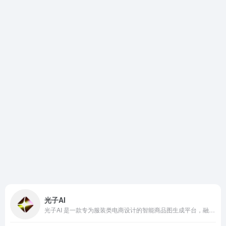
光子AI
光子AI 是一款专为服装类电商设计的智能商品图生成平台，融合了最前沿的 AI 图像生成技术，支持一键AI换模特、AI换装、AI商品图制作，可轻松生成虚拟模特图、白底图与场景图。