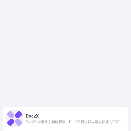
Doc2X
Doc2X 全场景文档解析器，Doc2X 提供最先进与快捷的PDF解析无损还原PDF中的文字,图像,表格,公式,排版 一键还原成Markdown, Latex, 微软Word, HTML。