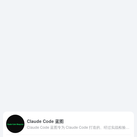
Claude Code 蓝图
Claude Code 蓝图专为 Claude Code 打造的、经过实战检验且跨框架通用的参考架构与配置模板。它就像是一套精心设计的“AI 行为紧箍咒”，让你的 Claude 变成一个严谨、听话、不乱花钱的顶级高级工程师。