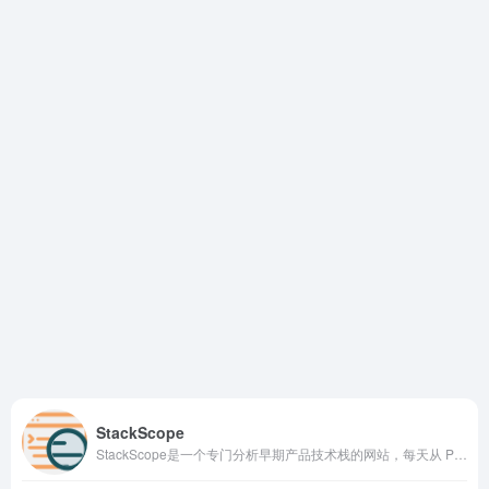
StackScope
StackScope是一个专门分析早期产品技术栈的网站，每天从 Product Hunt、Hacker News 等平台抓取新上线产品，告诉你它们用了什么技术、怎么部署的、有没有 AI 成分。