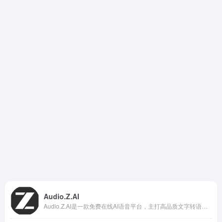
Audio.Z.AI
Audio.Z.AI是一款免费在线AI语音平台，主打高品质文字转语音（TTS）和声音克隆功能。用户只需上传几秒音频样本，就能快速克隆出高度相似的AI声音，随后输入任意文字即可生成自然流畅的语音输出。