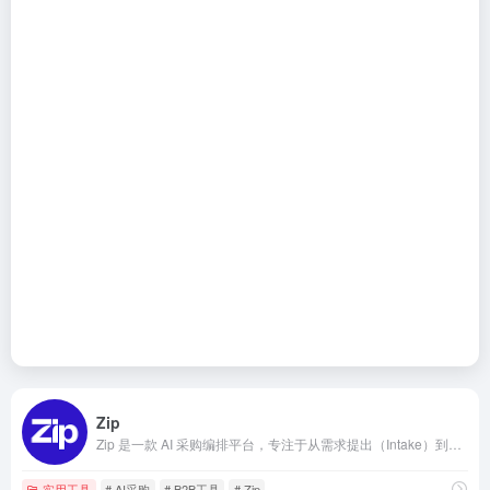
Zip
Zip 是一款 AI 采购编排平台，专注于从需求提出（Intake）到最终付款（Pay）的全链路自动化管理。它不是简单的采购工具，而是通过 Purpose-built AI Superagents，实现采购流程的智能化、自动化和风险可控，帮助企业大幅提升效率、降低成本并强化合规。
实用工具
# AI采购
# B2B工具
# Zip