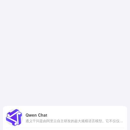
Qwen Chat
通义千问是由阿里云自主研发的超大规模语言模型。它不仅仅是一个能够聊天、回答问题的机器人，更是一个能够理解、分析并生成文字、图像、音频、视频及代码等多模态数据的全能智能助手。