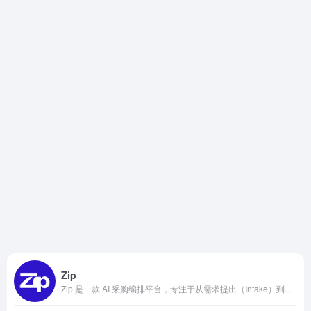
Zip
Zip 是一款 AI 采购编排平台，专注于从需求提出（Intake）到最终付款（Pay）的全链路自动化管理。它不是简单的采购工具，而是通过 Purpose-built AI Superagents，实现采购流程的智能化、自动化和风险可控，帮助企业大幅提升效率、降低成本并强化合规。