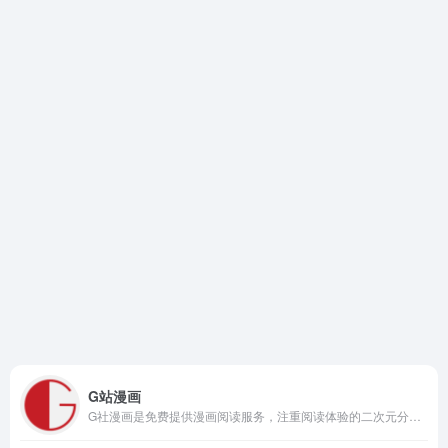
G站漫画
G社漫画是免费提供漫画阅读服务，注重阅读体验的二次元分享社区，平台收集海量优质漫画，涵盖连载、免费、玄幻、言情、穿越、都市、仙侠、武侠等多种类型。